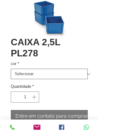
CAIXA 2,5L
PL278
cor
*
Quantidade
*
Entre em contato para comprar
Elevada resistência química. Alta