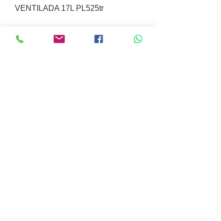
VENTILADA 17L PL525tr
CAIXA PARA MEDICAMENTOS
20L PL290